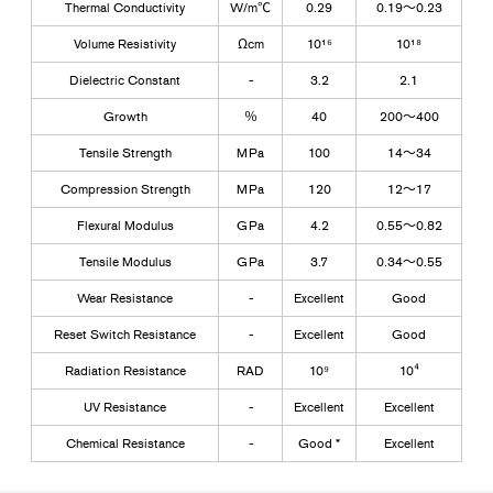
Thermal Conductivity
W/m℃
0.29
0.19～0.23
Volume Resistivity
Ωcm
10¹⁶
10¹⁸
Dielectric Constant
-
3.2
2.1
Growth
％
40
200～400
Tensile Strength
MPa
100
14～34
Compression Strength
MPa
120
12～17
Flexural Modulus
GPa
4.2
0.55～0.82
Tensile Modulus
GPa
3.7
0.34～0.55
Wear Resistance
-
Excellent
Good
Reset Switch Resistance
-
Excellent
Good
Radiation Resistance
RAD
10⁹
10⁴
UV Resistance
-
Excellent
Excellent
Chemical Resistance
-
Good *
Excellent