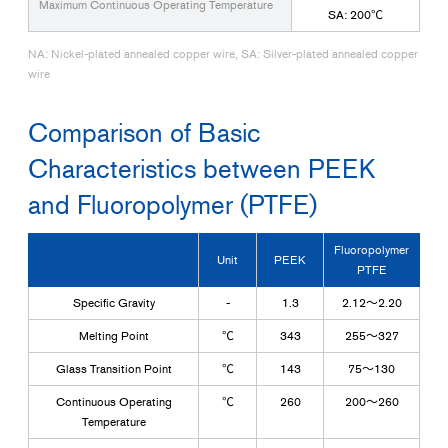
Maximum Continuous Operating Temperature
SA: 200℃
NA: Nickel-plated annealed copper wire, SA: Silver-plated annealed copper
wire
Comparison of Basic
Characteristics between PEEK
and Fluoropolymer (PTFE)
Fluoropolymer
Unit
PEEK
PTFE
Specific Gravity
-
1.3
2.12～2.20
Melting Point
℃
343
255～327
Glass Transition Point
℃
143
75～130
Continuous Operating
℃
260
200～260
Temperature