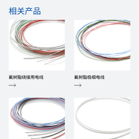
相关产品
氟树脂绕接用电线
氟树脂极细电线