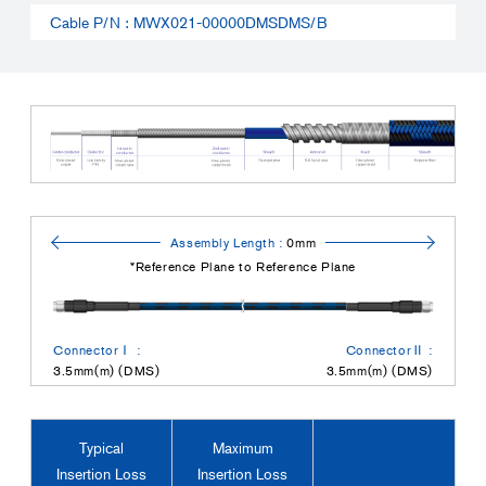
Cable P/N : MWX021-00000DMSDMS/B
Assembly Length :
0mm
*Reference Plane to Reference Plane
ConnectorⅠ :
ConnectorⅡ :
3.5mm(m) (DMS)
3.5mm(m) (DMS)
Typical
Maximum
Insertion Loss
Insertion Loss