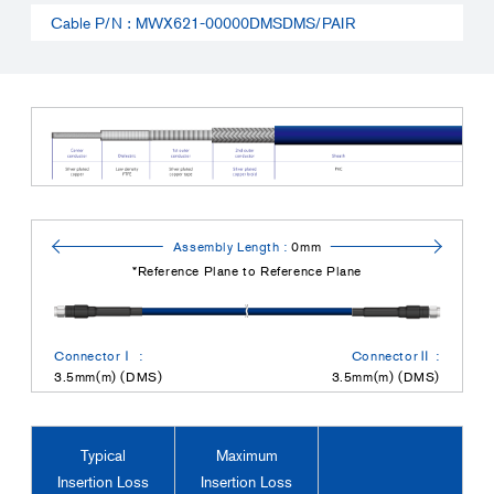
Cable P/N : MWX621-00000DMSDMS/PAIR
Assembly Length :
0mm
*Reference Plane to Reference Plane
ConnectorⅠ :
ConnectorⅡ :
3.5mm(m) (DMS)
3.5mm(m) (DMS)
Typical
Maximum
Insertion Loss
Insertion Loss