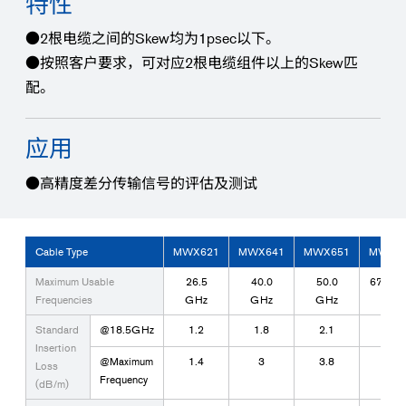
特性
●2根电缆之间的Skew均为1psec以下。
●按照客户要求，可对应2根电缆组件以上的Skew匹
配。
应用
●高精度差分传输信号的评估及测试
Cable Type
MWX621
MWX641
MWX651
MWX6
Maximum Usable
26.5
40.0
50.0
67.0 G
Frequencies
GHz
GHz
GHz
Standard
@18.5GHz
1.2
1.8
2.1
2.9
Insertion
@Maximum
1.4
3
3.8
5.6
Loss
Frequency
(dB/m)