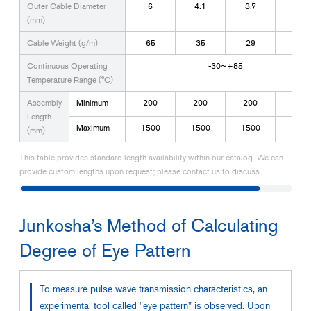
Outer Cable Diameter
6
4.1
3.7
2.6
(mm)
Cable Weight (g/m)
65
35
29
17
Continuous Operating
-30~+85
Temperature Range (°C)
Assembly
Minimum
200
200
200
200
Length
Maximum
1500
1500
1500
1500
(mm)
This table provides standard length availability within our catalog. We can
provide custom lengths upon request; please contact us to discuss.
Junkosha’s Method of Calculating
Degree of Eye Pattern
To measure pulse wave transmission characteristics, an
experimental tool called "eye pattern" is observed. Upon