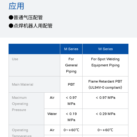
应用
●普通气压配管
●点焊机器人用配管
M Series
W Series
Use
For
For Spot Welding
General
Equipment Piping
Piping
Flame Retardant PBT
Main Material
PBT
(UL94V-0 compliant)
Maximum
Air
< 0.97
< 0.97 MPa
Operating
MPa
Pressure
Water
< 0.19
< 0.29 MPa
MPa
Operating
Air
0~+60℃
0~+60℃
Temperature