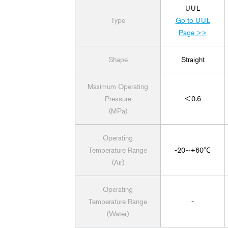
UUL
Type
Go to UUL
Page >>
Shape
Straight
Maximum Operating
Pressure
＜0.6
(MPa)
Operating
Temperature Range
-20~+60℃
(Air)
Operating
Temperature Range
-
(Water)