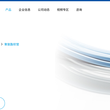
产品
企业信息
公司动态
视频专区
咨询
产品首页
企业信息首页
首页
公司动态首页
产品
应用
企业信息
全球网络
成功案例
类别
聚氨酯软管
线缆及组件
健康医疗
关于润工社
能聚合物
超级计算机“京”的高速信号传输电缆
软管及编织软管
测试测量、分析
CSR
医用导管成型用易撕热缩管
薄膜
信息、通信、印刷
ISO
超声波诊断设备用探头电缆
高性能组件
半导体、FPD制造
风险管理
机器人、机床、喷涂
知识产权
航天