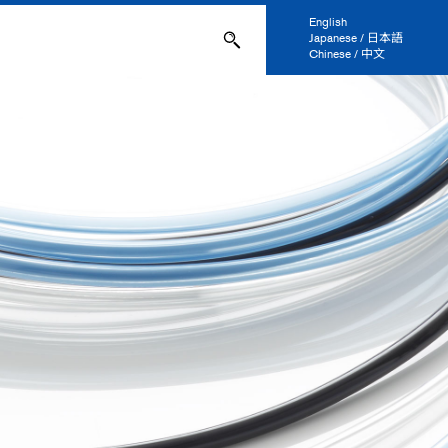
English
Japanese / 日本語
Chinese / 中文