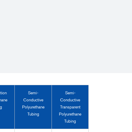
tion
Semi-
Semi-
hane
Conductive
Conductive
g
Polyurethane
Transparent
Tubing
Polyurethane
Tubing