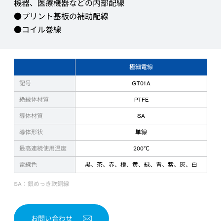
機器、医療機器などの内部配線
●プリント基板の補助配線
●コイル巻線
極細電線
記号
GT01A
絶縁体材質
PTFE
導体材質
SA
導体形状
単線
最高連続使用温度
200℃
電線色
黒、茶、赤、橙、黄、緑、青、紫、灰、白
SA：銀めっき軟銅線
お問い合わせ