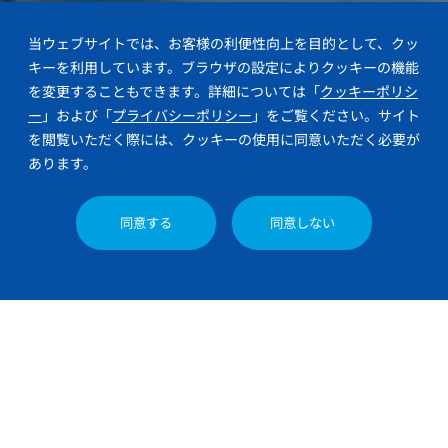
アソシエイト紹介
当ウェブサイトでは、お客様の利便性向上を目的として、クッ
N.F. : 生産管理
キーを利用しています。ブラウザの設定によりクッキーの機能
を変更することもできます。詳細については「
クッキーポリシ
2015年入社
普通科専攻
ー
」および「
プライバシーポリシー
」をご覧ください。サイト
を閲覧いただく際には、クッキーの使用に同意いただく必要が
あります。
エントリー
同意する
同意しない
製造チームと協働し、
生産性向上に取り組む
生産管理のチームで、生産計画の立案業務を担当し