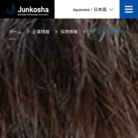
技術
Japanese / 日本語
製品
ホーム
企業情報
採用情報
アソシエイト紹介
企業情報
ニュース&イベント
採用情報
動画一覧
お問い合わせ