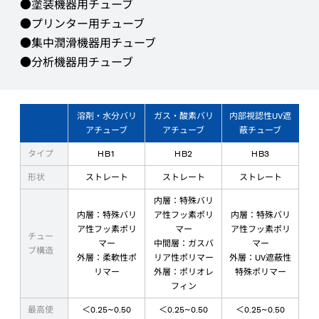
●塗装機器用チューブ
●プリンター用チューブ
●集中潤滑機器用チューブ
●分析機器用チューブ
溶剤・水分バリ
ガス・酸素バリ
内部視認性UV遮
アチューブ
アチューブ
蔽チューブ
タイプ
HB1
HB2
HB3
形状
ストレート
ストレート
ストレート
内層：特殊バリ
内層：特殊バリ
ア性フッ素ポリ
内層：特殊バリ
ア性フッ素ポリ
マー
ア性フッ素ポリ
チュー
マー
中間層：ガスバ
マー
ブ構造
外層：柔軟性ポ
リア性ポリマー
外層：UV遮蔽性
リマー
外層：ポリオレ
特殊ポリマー
フィン
最高使
＜0.25~0.50
＜0.25~0.50
＜0.25~0.50