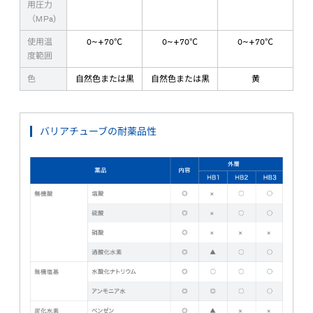
用圧力
（MPa)
使用温
0~+70℃
0~+70℃
0~+70℃
度範囲
色
自然色または黒
自然色または黒
黄
バリアチューブの耐薬品性